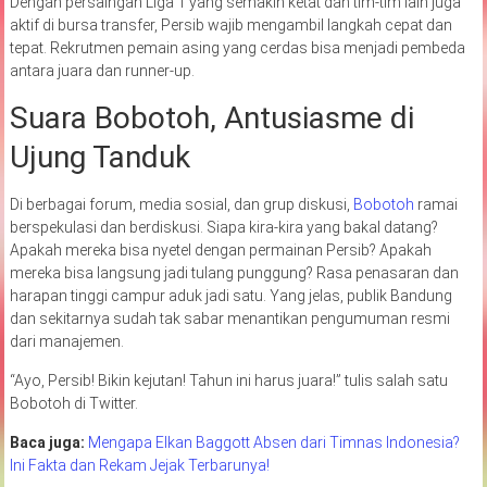
Dengan persaingan Liga 1 yang semakin ketat dan tim-tim lain juga
aktif di bursa transfer, Persib wajib mengambil langkah cepat dan
tepat. Rekrutmen pemain asing yang cerdas bisa menjadi pembeda
antara juara dan runner-up.
Suara Bobotoh, Antusiasme di
Ujung Tanduk
Di berbagai forum, media sosial, dan grup diskusi,
Bobotoh
ramai
berspekulasi dan berdiskusi. Siapa kira-kira yang bakal datang?
Apakah mereka bisa nyetel dengan permainan Persib? Apakah
mereka bisa langsung jadi tulang punggung? Rasa penasaran dan
harapan tinggi campur aduk jadi satu. Yang jelas, publik Bandung
dan sekitarnya sudah tak sabar menantikan pengumuman resmi
dari manajemen.
“Ayo, Persib! Bikin kejutan! Tahun ini harus juara!” tulis salah satu
Bobotoh di Twitter.
Baca juga:
Mengapa Elkan Baggott Absen dari Timnas Indonesia?
Ini Fakta dan Rekam Jejak Terbarunya!