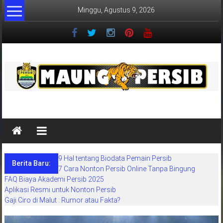
Lompat
Minggu, Agustus 9, 2026
ke
konten
MaungPersib
Maung
Persib
adalah
9 Hal tentang Biodata Pemain Persib
situs
Berita Baru:
7 Cara Nonton Persib Online Tanpa Bingung
berita
FAQ Biaya Akademi Persib 2025
khusus
Aplikasi Resmi untuk Nonton Persib
sepakbola
Gaji Ciro di Malut : Rumor atau Fakta?
daerah
bandung