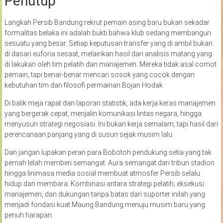
Penutup
Langkah Persib Bandung rekrut pemain asing baru bukan sekadar
formalitas belaka ini adalah bukti bahwa klub sedang membangun
sesuatu yang besar. Setiap keputusan transfer yang di ambil bukan
di dasari euforia sesaat, melainkan hasil dari analisis matang yang
di lakukan oleh tim pelatih dan manajemen. Mereka tidak asal comot
pemain, tapi benar-benar mencari sosok yang cocok dengan
kebutuhan tim dan filosofi permainan Bojan Hodak.
Di balik meja rapat dan laporan statistik, ada kerja keras manajemen
yang bergerak cepat, menjalin komunikasi lintas negara, hingga
menyusun strategi negosiasi. Ini bukan kerja semalam, tapi hasil dari
perencanaan panjang yang di susun sejak musim lalu.
Dan jangan lupakan peran para Bobotoh pendukung setia yang tak
pernah lelah memberi semangat. Aura semangat dari tribun stadion
hingga linimasa media sosial membuat atmosfer Persib selalu
hidup dan membara. Kombinasi antara strategi pelatih, eksekusi
manajemen, dan dukungan tanpa batas dari suporter inilah yang
menjadi fondasi kuat Maung Bandung menuju musim baru yang
penuh harapan.