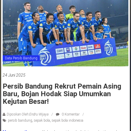
jawa
barat
indonesia
Data Persib Bandung
24 Juni 2025
Persib Bandung Rekrut Pemain Asing
Baru, Bojan Hodak Siap Umumkan
Kejutan Besar!
Diposkan Oleh:Endru Wijaya
0 Komentar
persib bandung
,
sepak bola
,
sepak bola indonesia