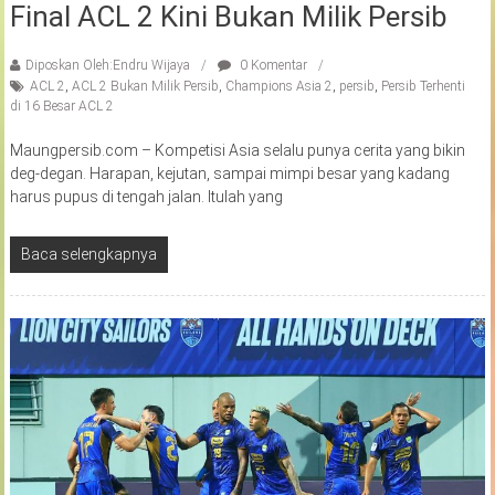
Final ACL 2 Kini Bukan Milik Persib
Diposkan Oleh:Endru Wijaya
0 Komentar
ACL 2
,
ACL 2 Bukan Milik Persib
,
Champions Asia 2
,
persib
,
Persib Terhenti
di 16 Besar ACL 2
Maungpersib.com – Kompetisi Asia selalu punya cerita yang bikin
deg-degan. Harapan, kejutan, sampai mimpi besar yang kadang
harus pupus di tengah jalan. Itulah yang
Baca selengkapnya