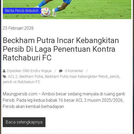
Berita Persib Bobotoh
25 Februari 2026
Beckham Putra Incar Kebangkitan
Persib Di Laga Penentuan Kontra
Ratchaburi FC
Diposkan Oleh:Endru Wijaya
0 Komentar
ACL 2
,
Beckham Putra
,
Beckham Putra Incar Kebangkitan Persib
,
persib
,
persib vs Ratchaburi FC
Maungpersib.com – Ambisi besar sedang menyala di ruang ganti
Persib. Pada leg kedua babak 16 besar ACL 2 musim 2025/2026,
Persib akan kembali berhadapan
Baca selengkapnya