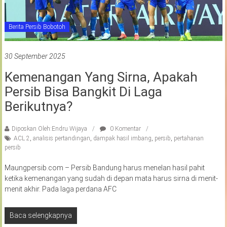
Berita Persib Bobotoh
30 September 2025
Kemenangan Yang Sirna, Apakah
Persib Bisa Bangkit Di Laga
Berikutnya?
Diposkan Oleh:Endru Wijaya
0 Komentar
ACL 2
,
analisis pertandingan
,
dampak hasil imbang
,
persib
,
pertahanan
persib
Maungpersib.com – Persib Bandung harus menelan hasil pahit
ketika kemenangan yang sudah di depan mata harus sirna di menit-
menit akhir. Pada laga perdana AFC
Baca selengkapnya