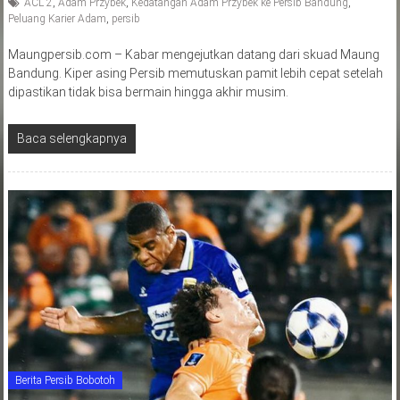
ACL 2
,
Adam Przybek
,
Kedatangan Adam Przybek ke Persib Bandung
,
Peluang Karier Adam
,
persib
Maungpersib.com – Kabar mengejutkan datang dari skuad Maung
Bandung. Kiper asing Persib memutuskan pamit lebih cepat setelah
dipastikan tidak bisa bermain hingga akhir musim.
Baca selengkapnya
Berita Persib Bobotoh