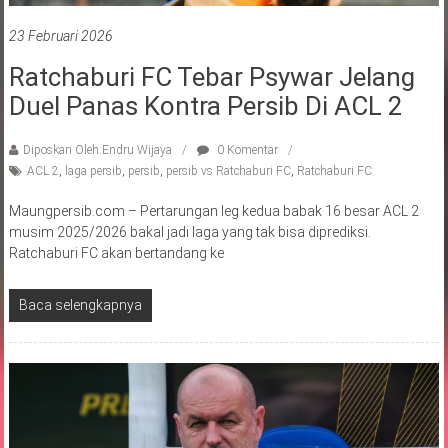
23 Februari 2026
Ratchaburi FC Tebar Psywar Jelang
Duel Panas Kontra Persib Di ACL 2
Diposkan Oleh:Endru Wijaya
0 Komentar
ACL 2
,
laga persib
,
persib
,
persib vs Ratchaburi FC
,
Ratchaburi FC
Maungpersib.com – Pertarungan leg kedua babak 16 besar ACL 2
musim 2025/2026 bakal jadi laga yang tak bisa diprediksi.
Ratchaburi FC akan bertandang ke
Baca selengkapnya