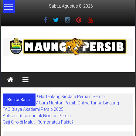
Lompat
Sabtu, Agustus 8, 2026
ke
konten
MaungPersib
Maung
Persib
adalah
9 Hal tentang Biodata Pemain Persib
situs
Berita Baru:
7 Cara Nonton Persib Online Tanpa Bingung
berita
FAQ Biaya Akademi Persib 2025
khusus
Aplikasi Resmi untuk Nonton Persib
sepakbola
Gaji Ciro di Malut : Rumor atau Fakta?
daerah
bandung