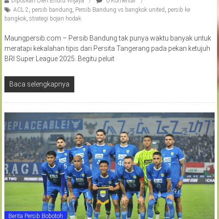
Diposkan Oleh:Endru Wijaya
0 Komentar
ACL 2
,
persib bandung
,
Persib Bandung vs bangkok united
,
persib ke
bangkok
,
strategi bojan hodak
Maungpersib.com – Persib Bandung tak punya waktu banyak untuk
meratapi kekalahan tipis dari Persita Tangerang pada pekan ketujuh
BRI Super League 2025. Begitu peluit
Baca selengkapnya
Berita Persib Bobotoh