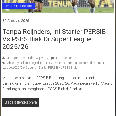
Berita Persib Bobotoh
12 Februari 2026
Tanpa Reijnders, Ini Starter PERSIB
Vs PSBS Biak Di Super League
2025/26
Diposkan Oleh:Endru Wijaya
0 Komentar
Absennya Eliano Reijnders
,
PERSIB vs PSBS
,
strategi bojan hodak
,
Super
League 2025/26
,
Susunan Starter PERSIB vs PSBS Biak
Maungpersib.com – PERSIB Bandung kembali menjalani laga
penting di lanjutan Super League 2025/26. Pada pekan ke-18, Maung
Bandung akan menghadapi PSBS Biak di Stadion
Baca selengkapnya