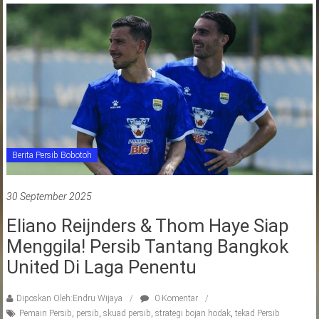
Berita Persib Bobotoh
30 September 2025
Eliano Reijnders & Thom Haye Siap
Menggila! Persib Tantang Bangkok
United Di Laga Penentu
Diposkan Oleh:Endru Wijaya
0 Komentar
Pemain Persib
,
persib
,
skuad persib
,
strategi bojan hodak
,
tekad Persib