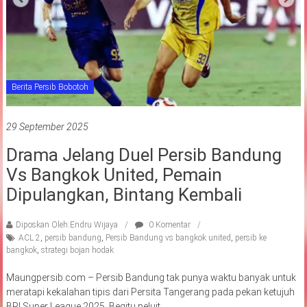
Berita Persib Bobotoh
29 September 2025
Drama Jelang Duel Persib Bandung
Vs Bangkok United, Pemain
Dipulangkan, Bintang Kembali
Diposkan Oleh:Endru Wijaya
0 Komentar
ACL 2
,
persib bandung
,
Persib Bandung vs bangkok united
,
persib ke
bangkok
,
strategi bojan hodak
Maungpersib.com – Persib Bandung tak punya waktu banyak untuk
meratapi kekalahan tipis dari Persita Tangerang pada pekan ketujuh
BRI Super League 2025. Begitu peluit