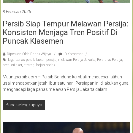
8 Februari 2025
Persib Siap Tempur Melawan Persija:
Konsisten Menjaga Tren Positif Di
Puncak Klasemen
Diposkan Oleh:Endru Wijaya
0 Komentar
laga panas persib lawan persija
,
melawan Persija Jakarta
,
Persib vs Persija
,
prediksi skor
,
strategi bojan hodak
Maungpersib.com – Persib Bandung kembali menggeber latihan
usai mendapatkan jatah libur satu hari. Persiapan ini dilakukan guna
menghadapi laga panas melawan Persija Jakarta dalam
Baca selengkapnya