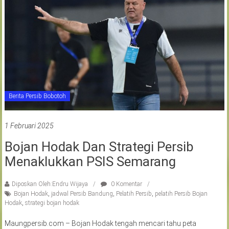
Berita Persib Bobotoh
1 Februari 2025
Bojan Hodak Dan Strategi Persib
Menaklukkan PSIS Semarang
Diposkan Oleh:Endru Wijaya
0 Komentar
Bojan Hodak
,
jadwal Persib Bandung
,
Pelatih Persib
,
pelatih Persib Bojan
Hodak
,
strategi bojan hodak
Maungpersib.com – Bojan Hodak tengah mencari tahu peta