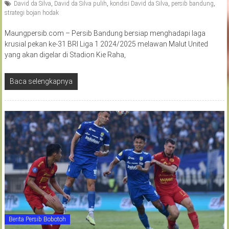
David da Silva
,
David da Silva pulih
,
kondisi David da Silva
,
persib bandung
,
strategi bojan hodak
Maungpersib.com – Persib Bandung bersiap menghadapi laga
krusial pekan ke-31 BRI Liga 1 2024/2025 melawan Malut United
yang akan digelar di Stadion Kie Raha,
Baca selengkapnya
Berita Persib Bobotoh