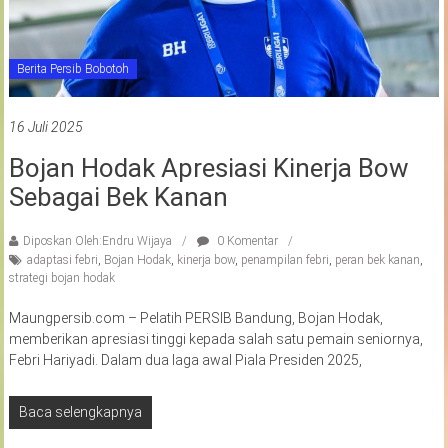
Berita Persib Bobotoh
16 Juli 2025
Bojan Hodak Apresiasi Kinerja Bow
Sebagai Bek Kanan
Diposkan Oleh:Endru Wijaya
0 Komentar
adaptasi febri
,
Bojan Hodak
,
kinerja bow
,
penampilan febri
,
peran bek kanan
,
strategi bojan hodak
Maungpersib.com – Pelatih PERSIB Bandung, Bojan Hodak,
memberikan apresiasi tinggi kepada salah satu pemain seniornya,
Febri Hariyadi. Dalam dua laga awal Piala Presiden 2025,
Baca selengkapnya