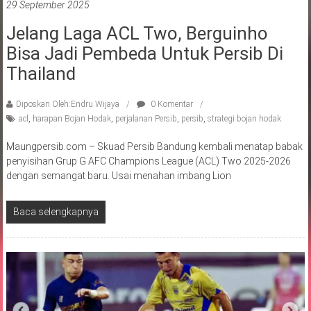
29 September 2025
Jelang Laga ACL Two, Berguinho
Bisa Jadi Pembeda Untuk Persib Di
Thailand
Diposkan Oleh:Endru Wijaya
0 Komentar
acl
,
harapan Bojan Hodak
,
perjalanan Persib
,
persib
,
strategi bojan hodak
Maungpersib.com – Skuad Persib Bandung kembali menatap babak
penyisihan Grup G AFC Champions League (ACL) Two 2025-2026
dengan semangat baru. Usai menahan imbang Lion
Baca selengkapnya