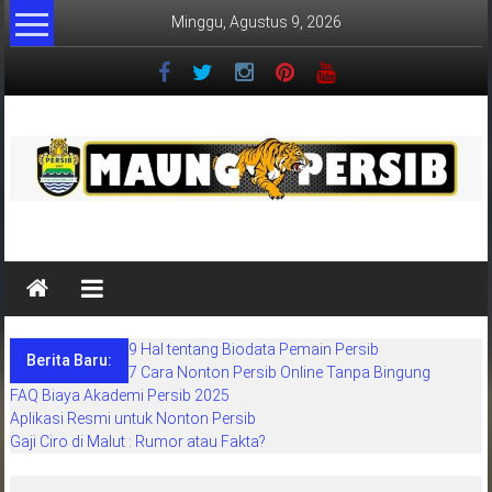
Lompat
Minggu, Agustus 9, 2026
ke
konten
MaungPersib
Maung
Persib
adalah
9 Hal tentang Biodata Pemain Persib
situs
Berita Baru:
7 Cara Nonton Persib Online Tanpa Bingung
berita
FAQ Biaya Akademi Persib 2025
khusus
Aplikasi Resmi untuk Nonton Persib
sepakbola
Gaji Ciro di Malut : Rumor atau Fakta?
daerah
bandung