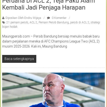
Perdana Di ACL 2, Teja Paku Alam
Kembali Jadi Penjaga Harapan
Diposkan Oleh:Endru Wijaya
0 Komentar
21 pemain persib
,
ACL 2
,
Pemain Persib Bandung
,
persib di ACL 2
,
strategi
bojan hodak
Maungpersib.com – Persib Bandung bersiap menulis babak baru
dalam perjalanan mereka di AFC Champions League Two (ACL 2)
musim 2025-2026. Kali ini, Maung Bandung
Baca selengkapnya