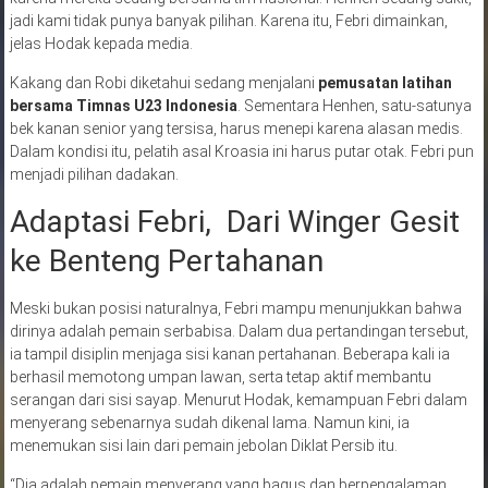
jadi kami tidak punya banyak pilihan. Karena itu, Febri dimainkan,
jelas Hodak kepada media.
Kakang dan Robi diketahui sedang menjalani
pemusatan latihan
bersama Timnas U23 Indonesia
. Sementara Henhen, satu-satunya
bek kanan senior yang tersisa, harus menepi karena alasan medis.
Dalam kondisi itu, pelatih asal Kroasia ini harus putar otak. Febri pun
menjadi pilihan dadakan.
Adaptasi Febri, Dari Winger Gesit
ke Benteng Pertahanan
Meski bukan posisi naturalnya, Febri mampu menunjukkan bahwa
dirinya adalah pemain serbabisa. Dalam dua pertandingan tersebut,
ia tampil disiplin menjaga sisi kanan pertahanan. Beberapa kali ia
berhasil memotong umpan lawan, serta tetap aktif membantu
serangan dari sisi sayap. Menurut Hodak, kemampuan Febri dalam
menyerang sebenarnya sudah dikenal lama. Namun kini, ia
menemukan sisi lain dari pemain jebolan Diklat Persib itu.
“Dia adalah pemain menyerang yang bagus dan berpengalaman.