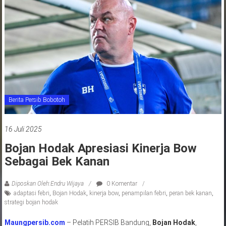
jawa
barat
indonesia
Berita Persib Bobotoh
16 Juli 2025
Bojan Hodak Apresiasi Kinerja Bow
Sebagai Bek Kanan
Diposkan Oleh:Endru Wijaya
0 Komentar
adaptasi febri
,
Bojan Hodak
,
kinerja bow
,
penampilan febri
,
peran bek kanan
,
strategi bojan hodak
Maungpersib.com
– Pelatih PERSIB Bandung,
Bojan Hodak
,