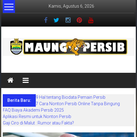
Lompat
Kamis, Agustus 6, 2026
ke
konten
MaungPersib
Maung
Persib
adalah
9 Hal tentang Biodata Pemain Persib
situs
Berita Baru:
7 Cara Nonton Persib Online Tanpa Bingung
berita
FAQ Biaya Akademi Persib 2025
khusus
Aplikasi Resmi untuk Nonton Persib
sepakbola
Gaji Ciro di Malut : Rumor atau Fakta?
daerah
bandung