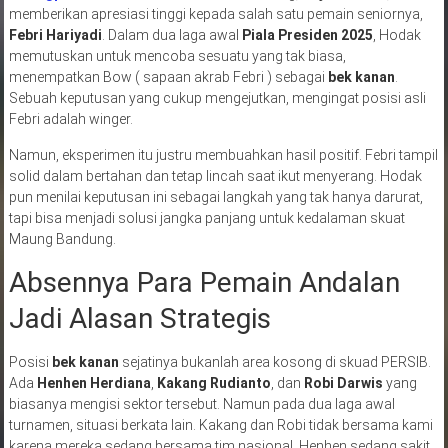
memberikan apresiasi tinggi kepada salah satu pemain seniornya,
Febri Hariyadi
. Dalam dua laga awal
Piala Presiden 2025
, Hodak
memutuskan untuk mencoba sesuatu yang tak biasa,
menempatkan Bow ( sapaan akrab Febri ) sebagai
bek kanan
.
Sebuah keputusan yang cukup mengejutkan, mengingat posisi asli
Febri adalah winger.
Namun, eksperimen itu justru membuahkan hasil positif. Febri tampil
solid dalam bertahan dan tetap lincah saat ikut menyerang. Hodak
pun menilai keputusan ini sebagai langkah yang tak hanya darurat,
tapi bisa menjadi solusi jangka panjang untuk kedalaman skuat
Maung Bandung.
Absennya Para Pemain Andalan
Jadi Alasan Strategis
Posisi
bek kanan
sejatinya bukanlah area kosong di skuad PERSIB.
Ada
Henhen Herdiana
,
Kakang Rudianto
, dan
Robi Darwis
yang
biasanya mengisi sektor tersebut. Namun pada dua laga awal
turnamen, situasi berkata lain. Kakang dan Robi tidak bersama kami
karena mereka sedang bersama tim nasional. Henhen sedang sakit,